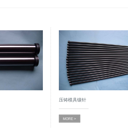
压铸模具镶针
MORE >