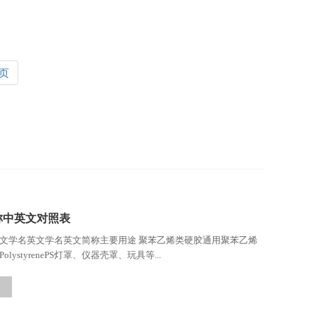
页
称中英文对照表
文学名英文学名英文简称主要用途 聚苯乙烯类硬胶通用聚苯乙烯
ose PolystyrenePS灯罩、仪器壳罩、玩具等...